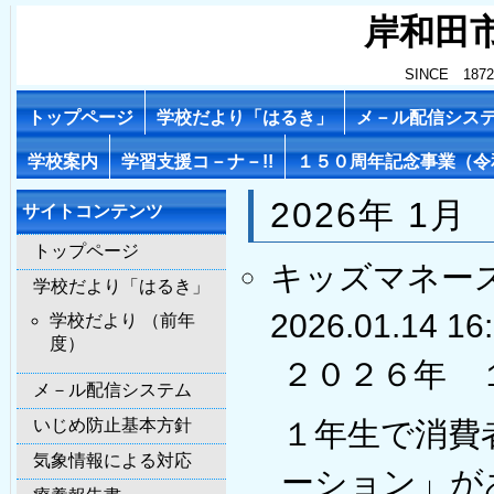
岸和田
SINCE 1
トップページ
学校だより「はるき」
メ－ル配信シス
学校案内
学習支援コ－ナ－!!
１５０周年記念事業（令
2026年 1月
サイトコンテンツ
トップページ
キッズマネー
学校だより「はるき」
2026.01.14 16
学校だより （前年
度）
２０２６年 
メ－ル配信システム
いじめ防止基本方針
１年生で消費
気象情報による対応
ーション」が