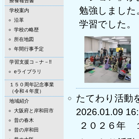
療養報告書
勉強しました
学校案内
沿革
学習でした。
学校の略歴
所在地図
年間行事予定
学習支援コ－ナ－!!
eライブラリ
１５０周年記念事業
（令和４年度）
たてわり活動
地域紹介
2026.01.09 16
大阪府と岸和田市
昔の春木
２０２６年 
昔の岸和田