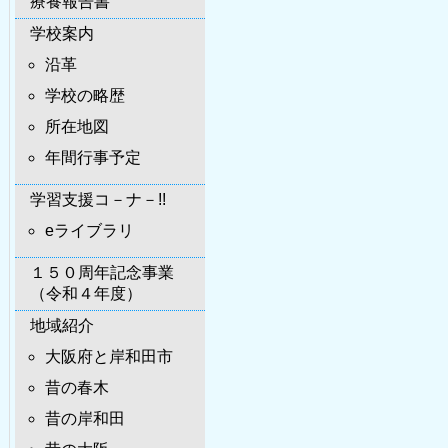
療養報告書
学校案内
沿革
学校の略歴
所在地図
年間行事予定
学習支援コ－ナ－!!
eライブラリ
１５０周年記念事業
（令和４年度）
地域紹介
大阪府と岸和田市
昔の春木
昔の岸和田