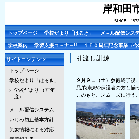
岸和田
SINCE 1
トップページ
学校だより「はるき」
メ－ル配信シス
学校案内
学習支援コ－ナ－!!
１５０周年記念事業（令
引渡し訓練
サイトコンテンツ
トップページ
９月９日（土）参観終了後
学校だより「はるき」
兄弟姉妹や保護者の方と揃
学校だより （前年
力のもと、スムーズに行う
度）
メ－ル配信システム
いじめ防止基本方針
気象情報による対応